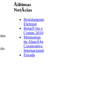
Ãšltimas
NotÃ­cias
Regulamento
Eleitoral
RelatÃ³rio e
Contas 2010
 das
Mensagem
da AlianÃ§a
Cooperativa
olo.
Internacional
Favada