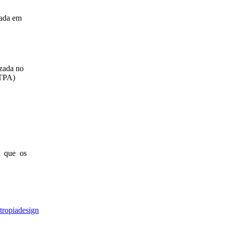
zada em
zada no
(TPA)
a que os
tropiadesign